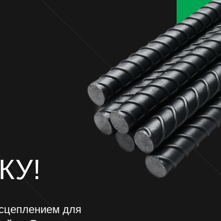
м для
сии